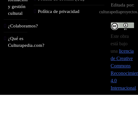
Editada por:
y gestión
Política de privacidad
culturapediaproyecto
cultural
¿Colaboramos?
Este obra
¿Qué es
está bajo
Culturapedia.com?
una
licencia
de Creative
Commons
Reconocimien
4.0
Internacional
.