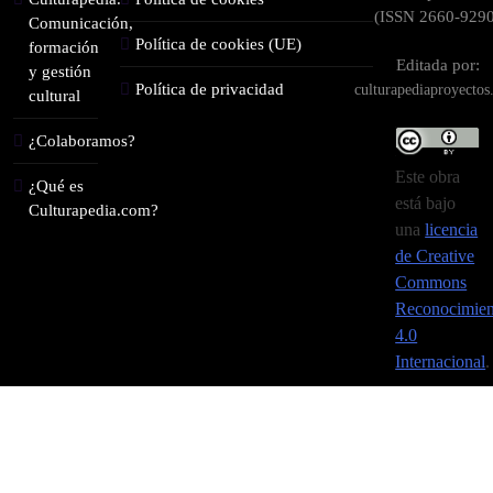
(ISSN 2660-9290
Comunicación,
Política de cookies (UE)
formación
Editada por:
y gestión
Política de privacidad
culturapediaproyecto
cultural
¿Colaboramos?
Este obra
¿Qué es
está bajo
Culturapedia.com?
una
licencia
de Creative
Commons
Reconocimien
4.0
Internacional
.