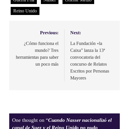
Reino Unido
Previous:
Next:
Navegación
de
¿Cómo funciona el
La Fundación «la
mundo? Tres
Caixa” lanza la 13ª
entradas
herramientas para saber
convocatoria del
un poco más
concurso de Relatos
Escritos por Personas
Mayores
One thought on “
Cuando Nasser nacionalizó el
canal de Suez y el Reino Unido no pudo