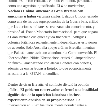
coloniales fueron criticadas en todo el mundo, percibidas
como una agresión injustificada. El 4 de noviembre,
Naciones Unidas amenazó a Gran Bretaña con
sanciones si había víctimas civiles
. Estados Unidos, erigido
como una de las dos superpotencias de la Guerra Fría, criticó
que las acciones militares se realizaran sin conocimiento, y
presionó al Fondo Monetario Internacional para que negara
a Gran Bretaña cualquier ayuda financiera. Antiguas
colonias británicas recientemente independizadas estuvieron
de acuerdo. Solo Australia apoyó a Gran Bretaña, mientras
que Pakistán amenazó con abandonar la Commonwealth. El
líder soviético Nikita Khrushchev criticó al «imperialismo
británico», amenazando con atacar Londres con cohetes,
además de enviar tropas a Egipto, lo que potencialmente
arrastraría a la OTAN al conflicto.
Dentro de Gran Bretaña, el conflicto dividió la opinión
pública.
El gobierno conservador enfrentó una hostilidad
significativa de la oposición laborista e incluso
experimentó división en su propio partido
. La
intervención en Suez fue inicialmente popular entre el