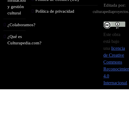
formación
Editada por:
y gestión
Política de privacidad
culturapediaproyecto
cultural
¿Colaboramos?
Este obra
¿Qué es
está bajo
Culturapedia.com?
una
licencia
de Creative
Commons
Reconocimien
4.0
Internacional
.