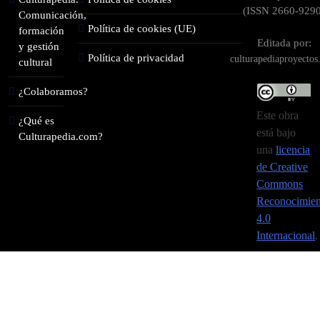
(ISSN 2660-9290
Comunicación,
Política de cookies (UE)
formación
Editada por:
y gestión
Política de privacidad
culturapediaproyecto
cultural
¿Colaboramos?
Este obra
¿Qué es
está bajo
Culturapedia.com?
una
licencia
de Creative
Commons
Reconocimien
4.0
Internacional
.