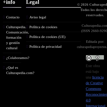
+info
Legal
© 2026 Culturaped
Todos los derech
reservados.
Contacto
Aviso legal
Culturapedia.co
Culturapedia.
Política de cookies
(ISSN 2660-9290
Comunicación,
Política de cookies (UE)
formación
Editada por:
y gestión
Política de privacidad
culturapediaproyecto
cultural
¿Colaboramos?
Este obra
¿Qué es
está bajo
Culturapedia.com?
una
licencia
de Creative
Commons
Reconocimien
4.0
Internacional
.