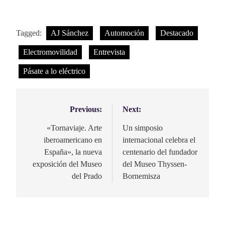
Tagged:
AJ Sánchez
Automoción
Destacado
Electromovilidad
Entrevista
Pásate a lo eléctrico
Previous:
Next:
Navegación
de
«Tornaviaje. Arte
Un simposio
iberoamericano en
internacional celebra el
entradas
España», la nueva
centenario del fundador
exposición del Museo
del Museo Thyssen-
del Prado
Bornemisza