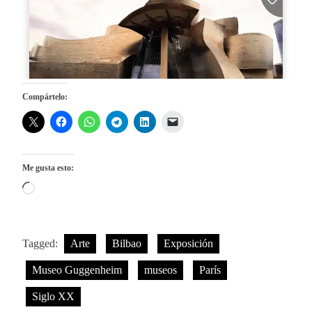
Compártelo:
Me gusta esto:
Cargando...
Tagged:
Arte
Bilbao
Exposición
Museo Guggenheim
museos
París
Siglo XX