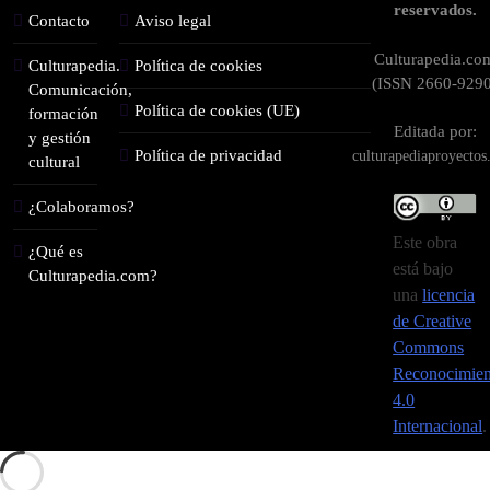
reservados.
Contacto
Aviso legal
Culturapedia.co
Culturapedia.
Política de cookies
(ISSN 2660-9290
Comunicación,
Política de cookies (UE)
formación
Editada por:
y gestión
Política de privacidad
culturapediaproyecto
cultural
¿Colaboramos?
Este obra
¿Qué es
está bajo
Culturapedia.com?
una
licencia
de Creative
Commons
Reconocimien
4.0
Internacional
.