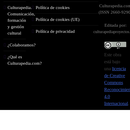
Culturapedia.co
Culturapedia.
Política de cookies
(ISSN 2660-9290
Comunicación,
Política de cookies (UE)
formación
Editada por:
y gestión
Política de privacidad
culturapediaproyecto
cultural
¿Colaboramos?
Este obra
¿Qué es
está bajo
Culturapedia.com?
una
licencia
de Creative
Commons
Reconocimien
4.0
Internacional
.