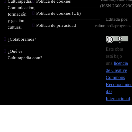
Culturapedia.
Política de cookies
(ISSN 2660-9290
Comunicación,
Política de cookies (UE)
formación
Editada por:
y gestión
Política de privacidad
culturapediaproyecto
cultural
¿Colaboramos?
Este obra
¿Qué es
está bajo
Culturapedia.com?
una
licencia
de Creative
Commons
Reconocimien
4.0
Internacional
.