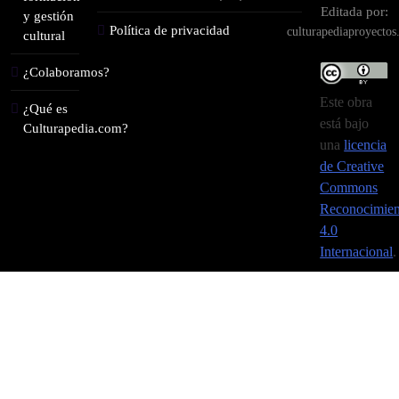
Editada por:
y gestión
Política de privacidad
culturapediaproyecto
cultural
¿Colaboramos?
Este obra
¿Qué es
está bajo
Culturapedia.com?
una
licencia
de Creative
Commons
Reconocimien
4.0
Internacional
.