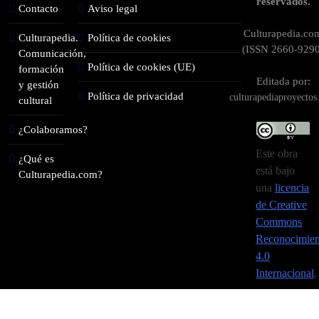
reservados.
Contacto
Aviso legal
Culturapedia.co
Culturapedia.
Política de cookies
(ISSN 2660-9290
Comunicación,
Política de cookies (UE)
formación
Editada por:
y gestión
Política de privacidad
culturapediaproyecto
cultural
¿Colaboramos?
Este obra
¿Qué es
está bajo
Culturapedia.com?
una
licencia
de Creative
Commons
Reconocimien
4.0
Internacional
.