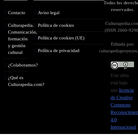
Todos los derech
reservados.
Contacto
Aviso legal
Culturapedia.co
Culturapedia.
Política de cookies
(ISSN 2660-9290
Comunicación,
Política de cookies (UE)
formación
Editada por:
y gestión
Política de privacidad
culturapediaproyecto
cultural
¿Colaboramos?
Este obra
¿Qué es
está bajo
Culturapedia.com?
una
licencia
de Creative
Commons
Reconocimien
4.0
Internacional
.