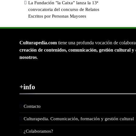
La Fundación "la Caixa” lanza la 13ª
convocatoria del concurso de Relatos
Escritos por Personas Mayores
Culturapedia.com
tiene una profunda vocación de colabora
creación de contenidos, comunicación, gestión cultural y 
nosotros
.
+info
Contacto
Culturapedia. Comunicación, formación y gestión cultural
¿Colaboramos?