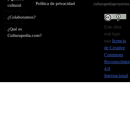
Política de privacidad
culturapediaproyecto
cultural
¿Colaboramos?
Este obra
¿Qué es
está bajo
Culturapedia.com?
una
licencia
de Creative
Commons
Reconocimien
4.0
Internacional
.