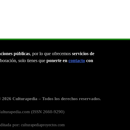
aciones públicas
, por lo que ofrecemos
servicios de
laboración, solo tienes que
ponerte en
contacto
con
 2026 Culturapedia – Todos los derechos reservados.
ulturapedia.com (ISSN 2660-9290)
ditada por:
culturapediaproyectos.com