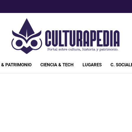
Culturapedia.com
Bienvenido A Culturapedia.com. Si Eres Un Amante De La 
 & PATRIMONIO
CIENCIA & TECH
LUGARES
C. SOCIAL