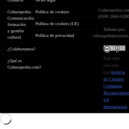
Culturapedia.co
Culturapedia.
Política de cookies
(ISSN 2660-9290
Comunicación,
Política de cookies (UE)
formación
Editada por:
y gestión
Política de privacidad
culturapediaproyecto
cultural
¿Colaboramos?
Este obra
¿Qué es
está bajo
Culturapedia.com?
una
licencia
de Creative
Commons
Reconocimien
4.0
Internacional
.