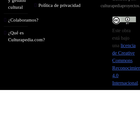
y gestión
Política de privacidad
culturapediaproyecto
cultural
¿Colaboramos?
Este obra
¿Qué es
está bajo
Culturapedia.com?
una
licencia
de Creative
Commons
Reconocimien
4.0
Internacional
.