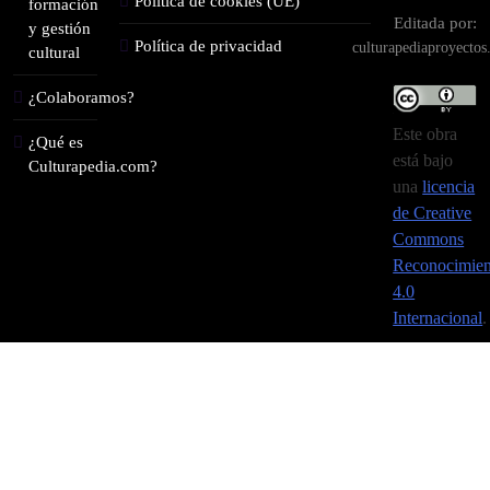
Política de cookies (UE)
formación
Editada por:
y gestión
Política de privacidad
culturapediaproyecto
cultural
¿Colaboramos?
Este obra
¿Qué es
está bajo
Culturapedia.com?
una
licencia
de Creative
Commons
Reconocimien
4.0
Internacional
.