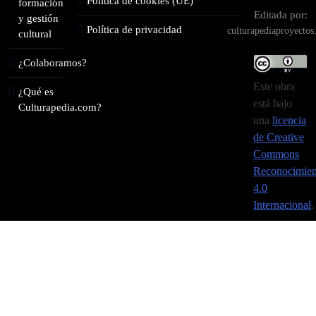
Política de cookies (UE)
formación
Editada por:
y gestión
Política de privacidad
culturapediaproyecto
cultural
¿Colaboramos?
Este obra
¿Qué es
está bajo
Culturapedia.com?
una
licencia
de Creative
Commons
Reconocimien
4.0
Internacional
.