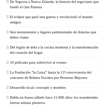
De Segovia a Nueva Zelanda: la historia del segoviano que
fundó el clan Paniora
El eclipse que paró una guerra y revolucionó el mundo
antiguo
Seis monumentos y lugares patrimoniales de Asturias que
debes visitar
Del fogón de leña a la cocina moderna y la transformación
del corazón del hogar
10 películas para sobrevivir al verano
La Fundación "la Caixa” lanza la 13ª convocatoria del
concurso de Relatos Escritos por Personas Mayores
Desarrollo local: concepto y modelos
Ha­bla un hue­so ta­lla­do hace 51.000 años: los nean­der­ta­les
fue­ron ar­tis­tas pio­ne­ros