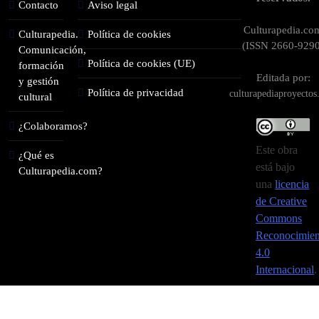
Contacto
Aviso legal
Culturapedia.co
Culturapedia.
Política de cookies
(ISSN 2660-9290
Comunicación,
Política de cookies (UE)
formación
Editada por:
y gestión
Política de privacidad
culturapediaproyecto
cultural
¿Colaboramos?
Este obra
¿Qué es
está bajo
Culturapedia.com?
una
licencia
de Creative
Commons
Reconocimien
4.0
Internacional
.