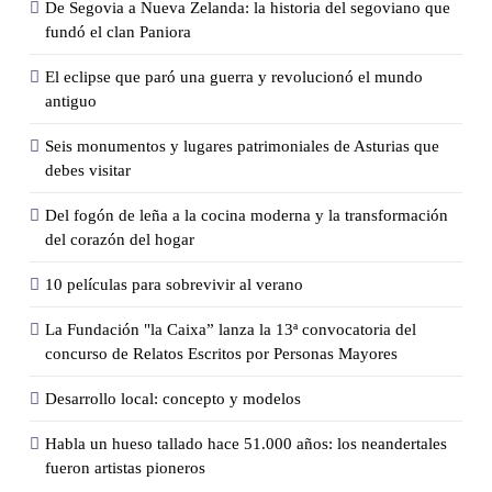
De Segovia a Nueva Zelanda: la historia del segoviano que
fundó el clan Paniora
El eclipse que paró una guerra y revolucionó el mundo
antiguo
Seis monumentos y lugares patrimoniales de Asturias que
debes visitar
Del fogón de leña a la cocina moderna y la transformación
del corazón del hogar
10 películas para sobrevivir al verano
La Fundación "la Caixa” lanza la 13ª convocatoria del
concurso de Relatos Escritos por Personas Mayores
Desarrollo local: concepto y modelos
Ha­bla un hue­so ta­lla­do hace 51.000 años: los nean­der­ta­les
fue­ron ar­tis­tas pio­ne­ros