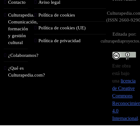
Contacto
Aviso legal
Culturapedia.co
Culturapedia.
Política de cookies
(ISSN 2660-9290
Comunicación,
Política de cookies (UE)
formación
Editada por:
y gestión
Política de privacidad
culturapediaproyecto
cultural
¿Colaboramos?
Este obra
¿Qué es
está bajo
Culturapedia.com?
una
licencia
de Creative
Commons
Reconocimien
4.0
Internacional
.