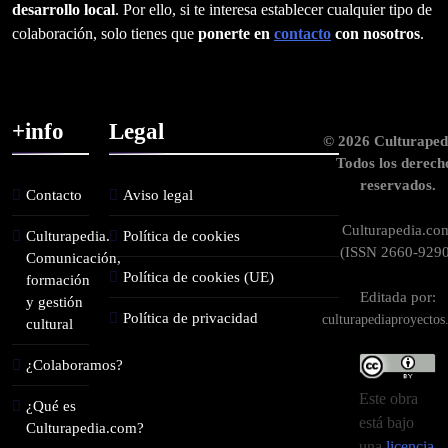
desarrollo local
. Por ello, si te interesa establecer cualquier tipo de
colaboración, solo tienes que
ponerte en
contacto
con nosotros
.
+info
Legal
© 2026 Culturaped
Todos los derech
reservados.
Contacto
Aviso legal
Culturapedia.co
Culturapedia.
Política de cookies
(ISSN 2660-9290
Comunicación,
Política de cookies (UE)
formación
Editada por:
y gestión
Política de privacidad
culturapediaproyecto
cultural
¿Colaboramos?
Este obra
¿Qué es
está bajo
Culturapedia.com?
una
licencia