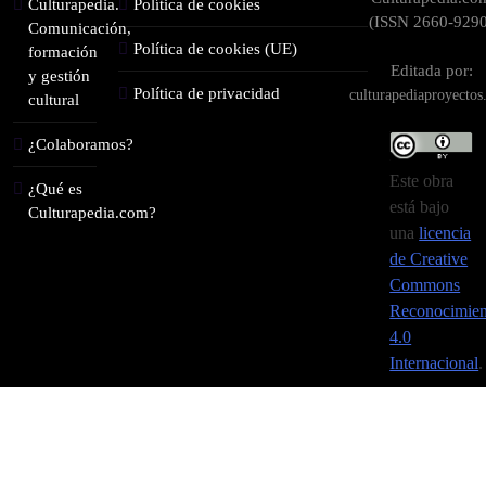
Culturapedia.
Política de cookies
(ISSN 2660-9290
Comunicación,
Política de cookies (UE)
formación
Editada por:
y gestión
Política de privacidad
culturapediaproyecto
cultural
¿Colaboramos?
Este obra
¿Qué es
está bajo
Culturapedia.com?
una
licencia
de Creative
Commons
Reconocimien
4.0
Internacional
.