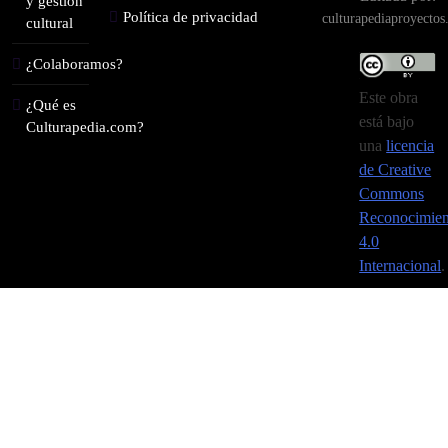
y gestión
Política de privacidad
culturapediaproyecto
cultural
¿Colaboramos?
Este obra
¿Qué es
está bajo
Culturapedia.com?
una
licencia
de Creative
Commons
Reconocimien
4.0
Internacional
.