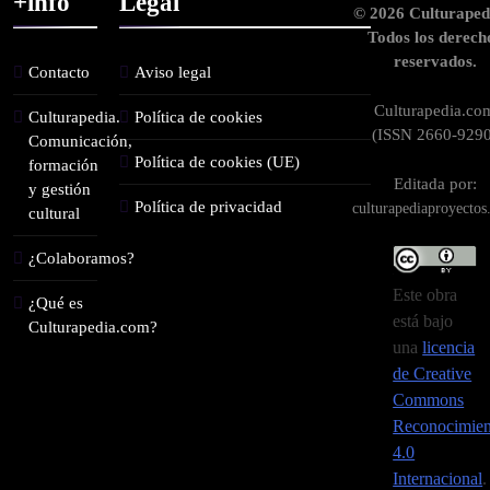
+info
Legal
© 2026 Culturaped
Todos los derech
reservados.
Contacto
Aviso legal
Culturapedia.co
Culturapedia.
Política de cookies
(ISSN 2660-9290
Comunicación,
Política de cookies (UE)
formación
Editada por:
y gestión
Política de privacidad
culturapediaproyecto
cultural
¿Colaboramos?
Este obra
¿Qué es
está bajo
Culturapedia.com?
una
licencia
de Creative
Commons
Reconocimien
4.0
Internacional
.