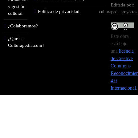
Editada por:
y gestión
Política de privacidad
culturapediaproyecto
cultural
¿Colaboramos?
Este obra
¿Qué es
está bajo
Culturapedia.com?
una
licencia
de Creative
Commons
Reconocimien
4.0
Internacional
.