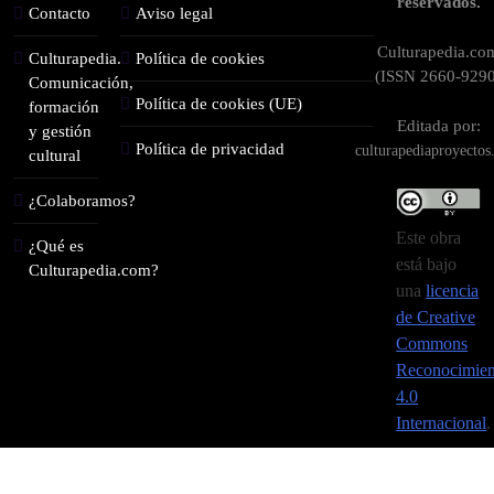
reservados.
Contacto
Aviso legal
Culturapedia.co
Culturapedia.
Política de cookies
(ISSN 2660-9290
Comunicación,
Política de cookies (UE)
formación
Editada por:
y gestión
Política de privacidad
culturapediaproyecto
cultural
¿Colaboramos?
Este obra
¿Qué es
está bajo
Culturapedia.com?
una
licencia
de Creative
Commons
Reconocimien
4.0
Internacional
.