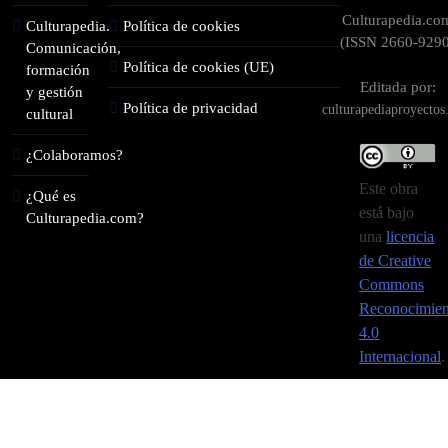
Culturapedia.co
Culturapedia.
Política de cookies
(ISSN 2660-9290
Comunicación,
Política de cookies (UE)
formación
Editada por:
y gestión
Política de privacidad
culturapediaproyecto
cultural
¿Colaboramos?
Este obra
¿Qué es
está bajo
Culturapedia.com?
una
licencia
de Creative
Commons
Reconocimien
4.0
Internacional
.