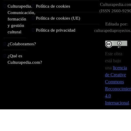
Culturapedia.co
Culturapedia.
Política de cookies
(ISSN 2660-9290
Comunicación,
Política de cookies (UE)
formación
Editada por:
y gestión
Política de privacidad
culturapediaproyecto
cultural
¿Colaboramos?
Este obra
¿Qué es
está bajo
Culturapedia.com?
una
licencia
de Creative
Commons
Reconocimien
4.0
Internacional
.