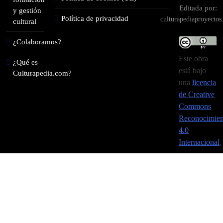
Editada por:
y gestión
Política de privacidad
culturapediaproyecto
cultural
¿Colaboramos?
Este obra
¿Qué es
está bajo
Culturapedia.com?
una
licencia
de Creative
Commons
Reconocimien
4.0
Internacional
.