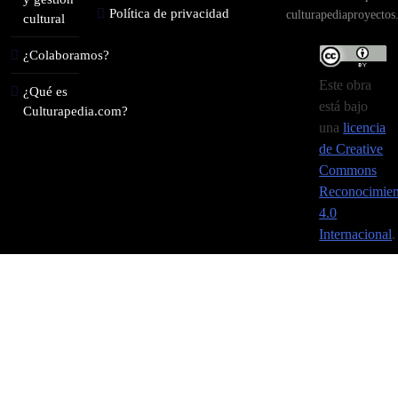
Política de privacidad
culturapediaproyecto
cultural
¿Colaboramos?
Este obra
¿Qué es
está bajo
Culturapedia.com?
una
licencia
de Creative
Commons
Reconocimien
4.0
Internacional
.