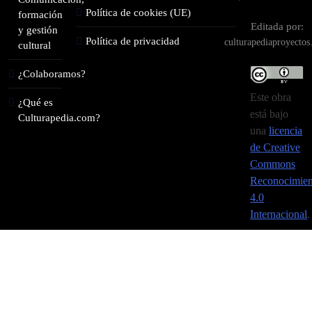
Política de cookies (UE)
formación
Editada por:
y gestión
Política de privacidad
culturapediaproyecto
cultural
¿Colaboramos?
Este obra
¿Qué es
está bajo
Culturapedia.com?
una
licencia
de Creative
Commons
Reconocimien
4.0
Internacional
.