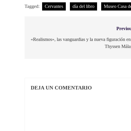
Tagged:
Cervantes
día del libro
Museo Casa de
Previou
Navegación
de
«Realismos», las vanguardias y la nueva figuración en
Thyssen Mála
entradas
DEJA UN COMENTARIO