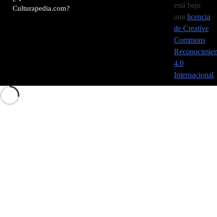
está bajo
Culturapedia.com?
una
licencia
de Creative
Commons
Reconocimien
4.0
Internacional
.