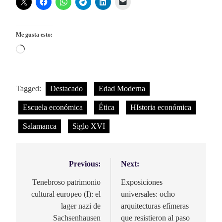
Me gusta esto:
Cargando...
Tagged:
Destacado
Edad Moderna
Escuela económica
Ética
HIstoria económica
Salamanca
Siglo XVI
Previous:
Next:
Navegación
de
Tenebroso patrimonio
Exposiciones
cultural europeo (I): el
universales: ocho
entradas
lager nazi de
arquitecturas efímeras
Sachsenhausen
que resistieron al paso