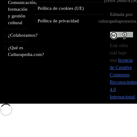
(ISSN 2660-9290
Comunicación,
Política de cookies (UE)
formación
Editada por:
y gestión
Política de privacidad
culturapediaproyecto
cultural
¿Colaboramos?
Este obra
¿Qué es
está bajo
Culturapedia.com?
una
licencia
de Creative
Commons
Reconocimien
4.0
Internacional
.