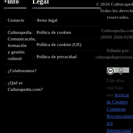
+info
Legal
© 2026 Culturaped
Todos los derech
reservados.
Contacto
Aviso legal
Culturapedia.co
Culturapedia.
Política de cookies
(ISSN 2660-9290
Comunicación,
Política de cookies (UE)
formación
Editada por:
y gestión
Política de privacidad
culturapediaproyecto
cultural
¿Colaboramos?
Este obra
¿Qué es
está bajo
Culturapedia.com?
una
licencia
de Creative
Commons
Reconocimien
4.0
Internacional
.