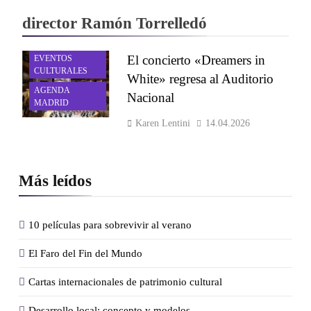
director Ramón Torrelledó
ACTIVIDADES Y
El concierto «Dreamers in
EVENTOS
CULTURALES
White» regresa al Auditorio
AGENDA
Nacional
MADRID
Karen Lentini
14.04.2026
Más leídos
10 películas para sobrevivir al verano
El Faro del Fin del Mundo
Cartas internacionales de patrimonio cultural
Desarrollo local: concepto y modelos