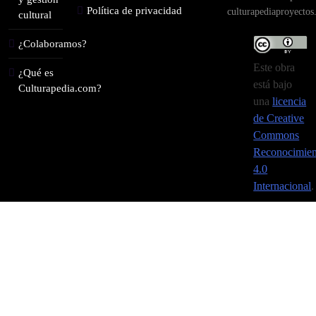
Política de privacidad
culturapediaproyecto
cultural
¿Colaboramos?
Este obra
¿Qué es
está bajo
Culturapedia.com?
una
licencia
de Creative
Commons
Reconocimien
4.0
Internacional
.