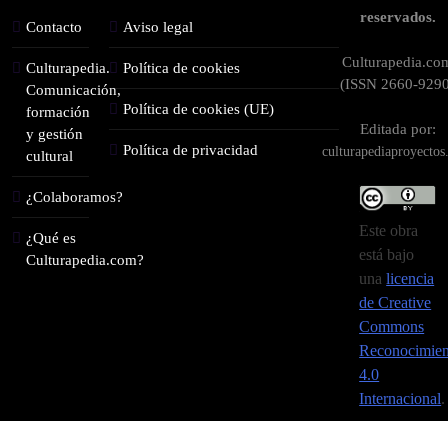
reservados.
Contacto
Aviso legal
Culturapedia.co
Culturapedia.
Política de cookies
(ISSN 2660-9290
Comunicación,
Política de cookies (UE)
formación
Editada por:
y gestión
Política de privacidad
culturapediaproyecto
cultural
¿Colaboramos?
Este obra
¿Qué es
está bajo
Culturapedia.com?
una
licencia
de Creative
Commons
Reconocimien
4.0
Internacional
.