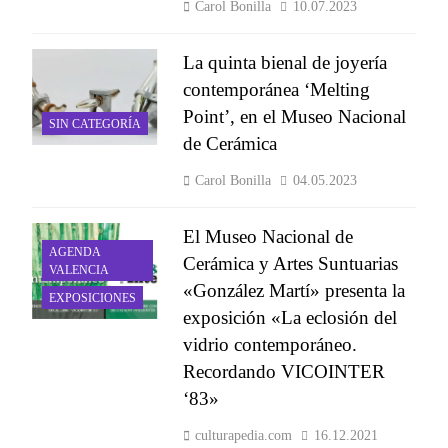
Carol Bonilla
10.07.2023
La quinta bienal de joyería
contemporánea ‘Melting
Point’, en el Museo Nacional
SIN CATEGORÍA
de Cerámica
Carol Bonilla
04.05.2023
El Museo Nacional de
AGENDA
Cerámica y Artes Suntuarias
VALENCIA
«González Martí» presenta la
EXPOSICIONES
exposición «La eclosión del
vidrio contemporáneo.
Recordando VICOINTER
‘83»
culturapedia.com
16.12.2021